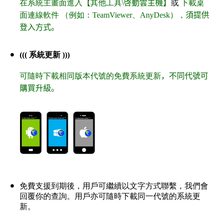
在系統主畫面進入
【
其他工具\
啓動雲主機】
或
下載桌
面連線軟件 （例如：TeamViewer、AnyDesk），
須提供
登入方式。
●
((( 系統更新 )))
可隨時下載相同
版本代號的免費系統更新
，不同代號可
購買升級。
●
免費支援到期後，用戶可繼續以文字方式聯繫，我們會
回覆你的查詢。用戶亦可隨時下載同一代號的系統更
新。