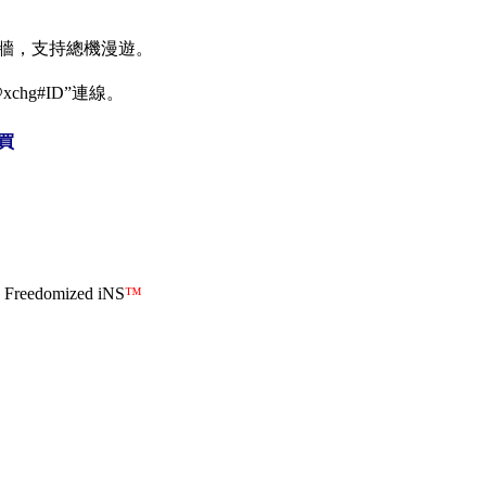
牆，支持總機漫遊。
chg#ID”連線。
買
edomized iNS
™