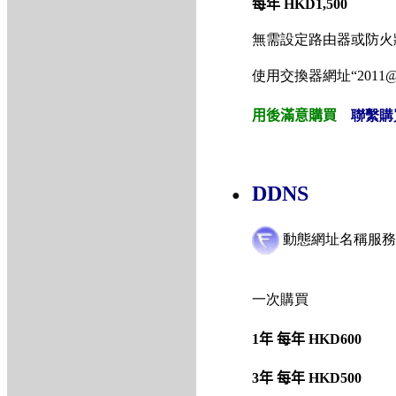
每年
HKD1,500
無需設定路由器或防火
使用交換器網址“2011@x
用後滿意購買
聯繫購
DDNS
●
動態網址名稱服務 Fre
一次購買
1
年 每年
HKD600
3年 每年
HKD
5
00