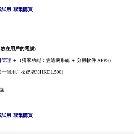
載試用
聯繫購買
資料存放在用戶的電腦)
料管理
＋（獨家功能：雲總機系統 ＋ 分機軟件 APPS）
一個用戶收費增加HKD1,500）
議
載試用
聯繫購買