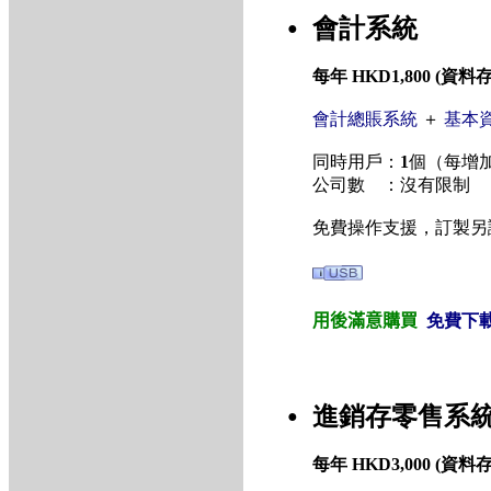
會計系統
●
每年 HKD1,800 (
會計總賬系統
＋
基本
同時用戶：
1
個（每增加
公司數 ：沒有限制
免費操作支援，訂製另
用後滿意購買
免費下
進銷存零售系
●
每年 HKD3,000 (