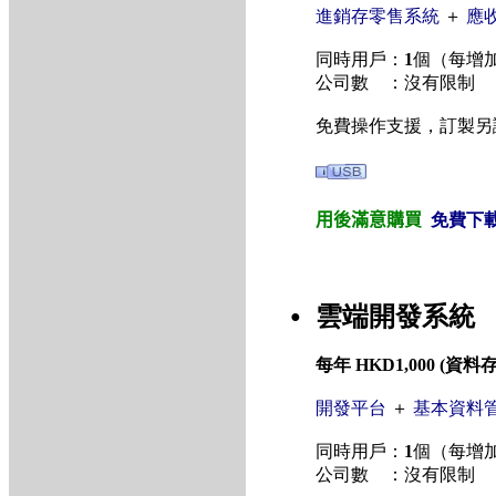
進銷存零售系統
＋
應
同時用戶：
1
個（每增加
公司數 ：沒有限制
免費操作支援，訂製另
用後滿意購買
免費下
雲端開發系統
●
每年 HKD1,000 (
開發平台
＋
基本資料
同時用戶：
1
個（每增加
公司數 ：沒有限制