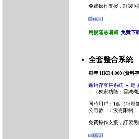
免費操作支援，訂製另
用後滿意購買
免費下
全套整合系統
●
每年 HKD4,000 (
進銷存零售系統
＋
應
＋（獨家功能：雲總機系統
同時用戶：
1
個（每增加
公司數 ：沒有限制
免費操作支援，訂製另