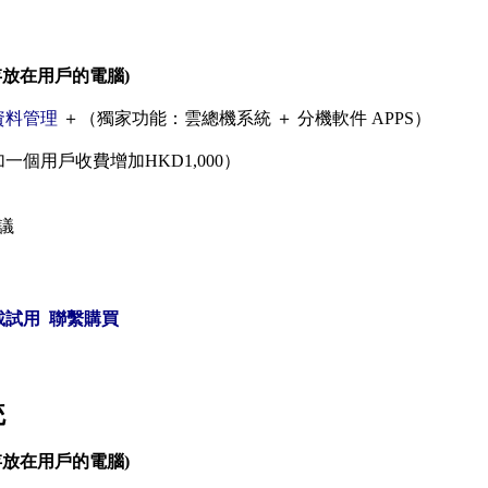
資料存放在用戶的電腦)
資料管理
＋（獨家功能：雲總機系統 ＋ 分機軟件 APPS）
一個用戶收費增加HKD1,000）
議
載試用
聯繫購買
統
資料存放在用戶的電腦)