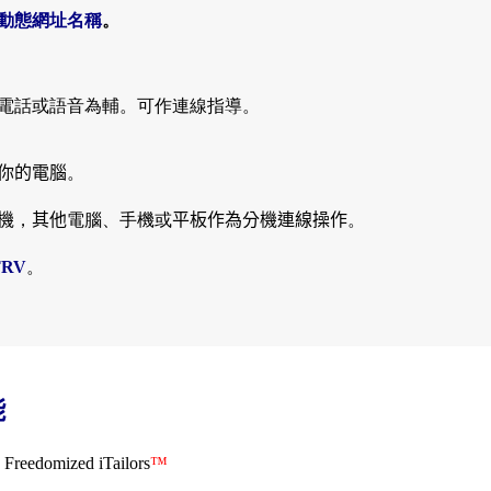
動態網址名稱
。
電話或語音為輔。可作連線指導。
你的電腦
。
機
，
其他
電腦、手機或
平板作為分機連線操作
。
TRV
。
能
eedomized iTailors
™