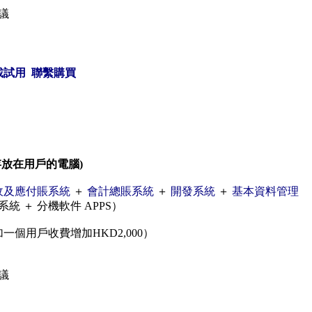
議
載試用
聯繫購買
資料存放在用戶的電腦)
收及應付賬系統
＋
會計總賬系統
＋
開發系統
＋
基本資料管理
 ＋ 分機軟件 APPS）
一個用戶收費增加HKD2,000）
議