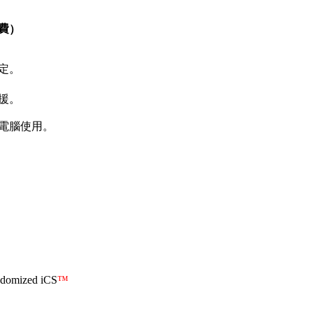
費
）
定。
援。
電腦使用。
mized iCS
™