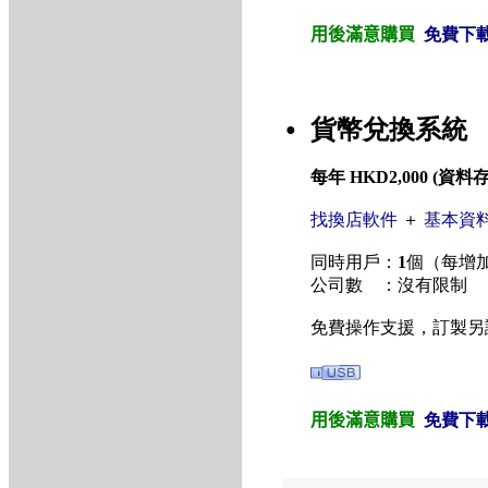
用後滿意購買
免費下
貨幣兌換系統
●
每年 HKD2,000 (
找換店軟件
＋
基本資
同時用戶：
1
個（每增加
公司數 ：沒有限制
免費操作支援，訂製另
用後滿意購買
免費下