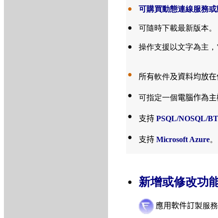
●
可
購買
動態連線服務
或
●
可隨時下載最新版本。
●
操作支援以文字為主，
●
所有
軟件
及資料均放在
●
可指定一個
電腦作為主
●
支持
PSQL/NOSQL/B
●
支持
Microsoft Azure
。
新增或修改功
●
應用軟件訂
製服務 Fr