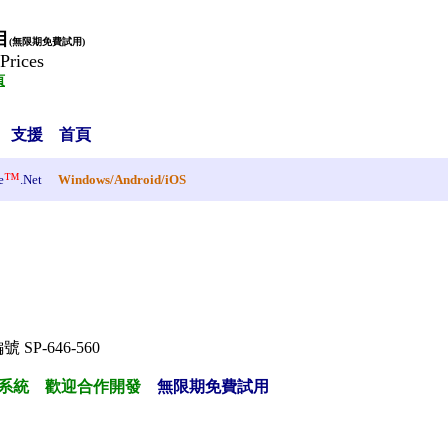
目
(無限期免費試用)
Prices
頁
支援
首頁
™
e
.Net
Windows
/
Android
/
iOS
SP-646-560
系統
歡迎
合作開發
無限期免費試用