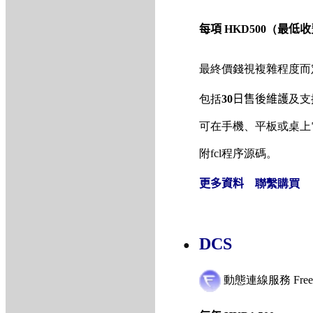
每項 HKD
50
0
（
最低收
最終價錢視複雜程度而
包括
30
日售後維護
及支
可在手機、平板或桌上
附fcl程序源碼。
更多資料
聯繫購買
DCS
●
動態連線服務 Freedo