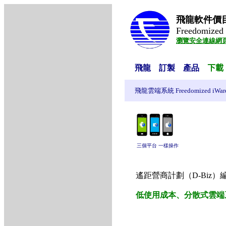
飛龍軟件價
Freedomized 
瀏覽安全連線網
飛龍
訂製
產品
下載
飛龍雲端系統 Freedomized iWar
三個平台 一樣操作
遙距營商計劃（D-Biz）編號 
低使用成本、分散式雲端