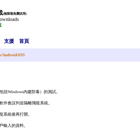
載
(無限期免費試用)
ownloads
頁
支援
首頁
s
/
Android
/
iOS
括Windows內建防毒）的測試。
軟件會誤判並隔離飛龍系統。
龍系統後再打開。
戶輸入的資料。