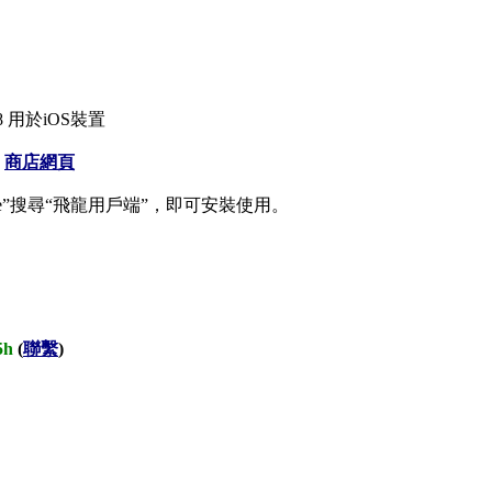
1368 用於iOS裝置
商店網頁
p Store”搜尋“飛龍用戶端”，即可安裝使用。
5h
(
聯繫
)