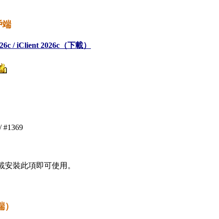
戶端
c / iClient 2026c（下載）
/ #1369
板下載安裝此項即可使用。
戶端）