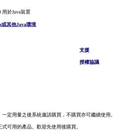
360 用於Java裝置
ws或其他Java環境
支援
授權協議
。一定用量之後系統邀請購買，不購買亦可繼續使用。
正式可用的產品。歡迎先使用後購買。