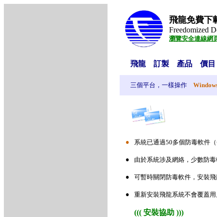
飛龍免費下
Freedomized D
瀏覽安全連線網
飛龍
訂製
產品
價目
三個平台，一樣操作
Window
●
系統已通過50多個防毒軟件（包
●
由於系統涉及網絡，少數防毒
●
可暫時關閉防毒軟件，安裝飛
●
重新安裝飛龍系統不會覆蓋用
(((
安裝協助
)))