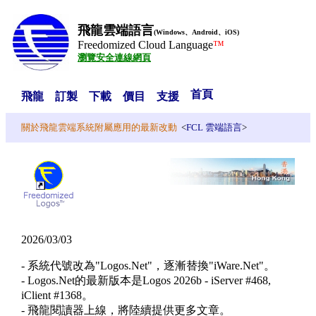
飛龍雲端語言
(Windows、Android、iOS)
Freedomized Cloud Language
™
瀏覽安全連線網頁
首頁
飛龍
訂製
下載
價目
支援
關於飛龍雲端系統附屬應用的最新改動
<
FCL 雲端語言
>
2026/03/03
- 系統代號改為"Logos.Net"，逐漸替換"iWare.Net"。
- Logos.Net的最新版本是Logos 2026b - iServer #468,
iClient #1368。
- 飛龍閱讀器上線，將陸續提供更多文章。