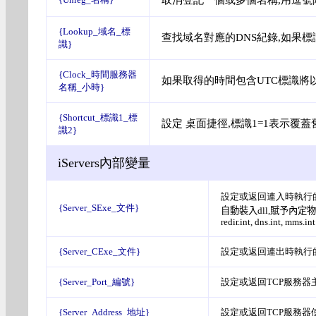
{Lookup_域名_標
查找域名對應的DNS紀錄,如果標
識}
{Clock_時間服務器
如果取得的時間包含UTC標識將
名稱_小時}
{Shortcut_標識1_標
設定 桌面捷徑,標識1=1表示覆蓋
識2}
iServers內部變量
設定或返回連入時執行
{Server_SExe_文件}
自動裝入dll,賦予內定
redir.int,
dns.int, mms.int
{Server_CExe_文件}
設定或返回連出時執行
{Server_Port_編號}
設定或返回TCP服務器
{Server_Address_地址}
設定或返回TCP服務器