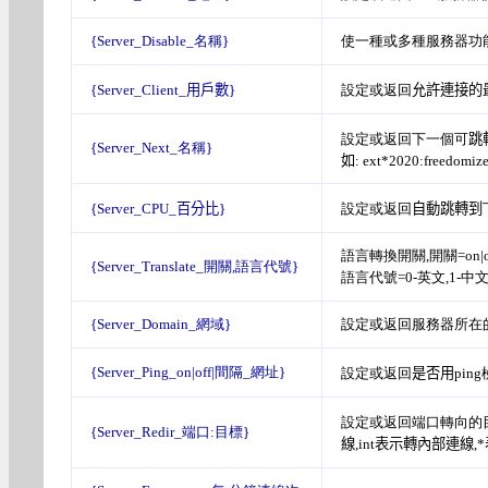
{Server_Disable_名稱}
使一種或多種服務器功能失效,名稱=
{Server_Client_
用戶數
}
設定或返回
允許連接的
設定或返回下一個可
跳
{Server_Next_名稱}
如: ext*2020:freedomiz
{Server_CPU_
百分比
}
設定或返回
自動跳轉到
語言轉換開關,開關=on|of
{Server_Translate_開關,語言代號}
語言代號=0-英文,1-中文G
{Server_Domain_網域}
設定或返回服務器所在的網域,
{Server_Ping_on|off|間隔_網址}
設定或返回
是否用
pin
設定或返回端口轉向的目標(ip
{Server_Redir_端口:目標}
線,int表示轉內部連線,