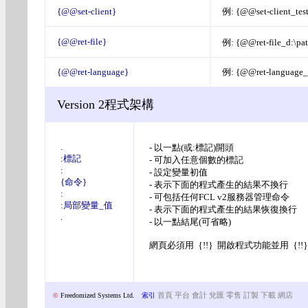
{@@set-client}
例: {@@set-client_te
{@@ret-file}
例: {@@ret-file_d:\path
{@@ret-language}
例: {@@ret-language
Version 2程式架構
.
- 以一點(或:標記)開頭
:
標記
- 可加入任意個數的標記
:
- 設定變量初值
{命令}
- 表示下面的程式產生的結果不換行
:
- 可包括任何FCL v2服務器管理命令
:
局部變量_值
- 表示下面的程式產生的結果恢復換行
.
- 以一點結尾(可省略)
網頁必須用｛!!｝開啟程式功能並用｛!
©
Freedomized Systems Ltd.
索引
首頁
平台
會計
兌匯
零售
訂製
下載
網店
網誌