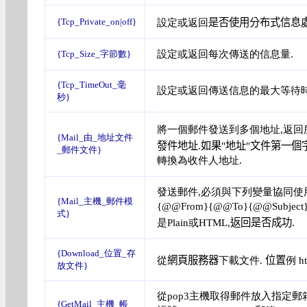
{Tcp_Private_on|off}
設定或返回
是否使用分布式信息處理
設定或返回每次傳送的信息量
.
{Tcp_Size_字節數}
{Tcp_TimeOut_毫
設定或返回傳送信息的最大等待
秒}
將一個郵件發送到多個地址,返回
{Mail_由_地址文件
發件地址
.
如果"地址"文件第一個
_郵件文件}
轉換為收件人地址.
發送郵件,必須與下列變量協同使
{Mail_主機_郵件模
{@@From}{@@To}{@@Subj
式}
是Plain或HTML
,返回是否成功.
{Download_位置_存
從
網頁服務器
下載文件
.
位置
例 ht
放文件}
從pop3主機取得郵件放入指定郵
{GetMail_主機_帳