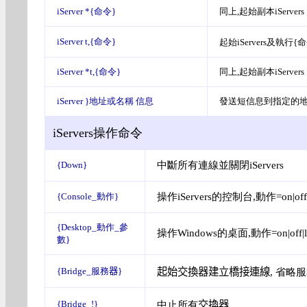
iServer *{命令}
同
上,起始副本iServers
iServer t,{命令}
起始iServers及執行{命
iServer *t,{命令}
同
上,起始副本iServers
iServer }地址或名稱 信息
發送短信息到指定的地
iServers操作命令
中斷所有連線並關閉iServers
{Down}
操作iServers的控制台,動作=on|off|
{Console_動作}
{Desktop_動作_參
操作Windows的桌面,動作=on|off|lo
數}
{Bridge_服務
器
}
起始交換器建立橋接連線
, 省略
{Bridge_!}
中止
所有
交換器
.