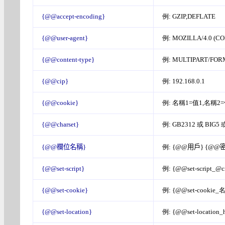
{@@accept-encoding}
例: GZIP,DEFLATE
{@@user-agent}
例: MOZILLA/4.0 (CO
{@@content-type}
例: MULTIPART/FO
{@@cip}
例: 192.168.0.1
{@@cookie}
例: 名稱1=值1,名稱2
{@@charset}
例: GB2312 或 BIG5 
{@@
欄位名稱
}
例: {@@
用戶
} {@@
{@@set-script}
例: {@@set-script_@cm
{@@set-cookie}
例: {@@set-cookie
{@@set-location}
例: {@@set-location_h