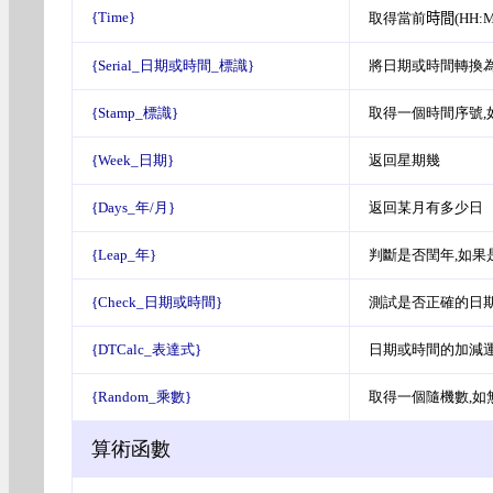
{Time}
取得當前
時間(HH:M
{Serial_日期或時間_標識}
將日期或時間轉換為
{Stamp_標識}
取得一個時間序號,
{Week_日期}
返回星期幾
{Days_年/月}
返回某月有多少日
{Leap_年}
判斷是否閏年,如果
{Check_日期或時間}
測試是否正確的日
{DTCalc_表達式}
日期或時間的加減
{Random_乘數}
取得一個隨機數,如
算術函數