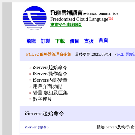
飛龍雲端語言
(Windows、Android、iOS)
Freedomized Cloud Language
™
瀏覽安全連線網頁
首頁
飛龍
訂製
下載
價目
支援
FCL v2 服務器管理命令集
最後更新:2025/09/14
<
FCL 雲
»
iServers起始命令
»
iServers操作命令
»
iServers內部變量
»
用戶介面功能
»
變量,數組及巨集
»
數字
運算
iServers起始命令
iServer {命令}
起始iServers及執行{