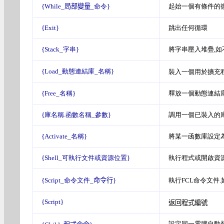
{While_
局部變量
_命令}
起始一個有條件的
{Exit}
跳出任何循環
{Stack_字串}
將字串壓入堆疊,
{Load_動態連結庫_名稱}
裝入一個用於擴充
{Free_名稱}
釋放一個動態連結
{庫名稱.函數名稱_參數}
調用一個已裝入的
{Activate_名稱}
將某一函數庫設定
{Shell_可執行文件或資源位置}
執行程式或開啟資
{Script_命令文件_
命令行
}
執行FCL命令文件
{Script}
返回程式編號
設定同一電腦自動登