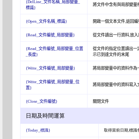
{DelLine_
文件名稱
_
局部變量_
將文件中含有與局部變量
標識
}
{Open_
文件名稱
_
標識
}
開啟一個文本
文件
,
返回編
{Read_
文件編號
_
局部變量
}
從文件讀出一行資料,放入
{Read_
文件編號
_
局部變量
_
位置
從文件的指定位置讀出一定
_
長度
}
示已到達文件的末尾
{Write_
文件編號
_
局部變量
}
將局部變量中的資料作為
{Write_
文件編號
_
局部變量
_
位
將局部變量中的資料寫入文
置
}
{Close_
文件編號
}
關閉文件
日期及時間運算
{Today_標識}
取得當前日期,標識包