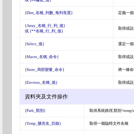
{Dim_名稱_列數_每列長度}
定義一個
{Array_名稱_行_列_值}
取得或設
或 {**名稱_行_列_值}
{Select_值}
選定一個用
{Macro_名稱_命令}
取得或設
{Store_局部變量_命令}
將一條命
{Environ_名稱_值}
取得或設
資料夾及文件操作
{Path_類別}
取得系統路徑,類別=temp|win|des
{Temp_擴充名_目錄}
取得一個臨時文件名稱