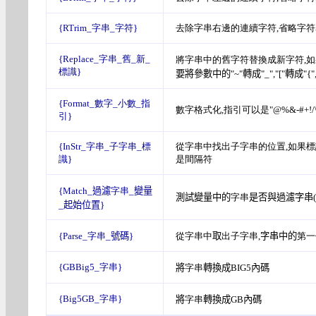
{RTrim_字串_字符}
去除字串右邊的連續字符,省略字
{Replace_字串_舊_新_
將字串中的舊字符替換成新字符,如果
標識}
要將參數中的"~"轉成"_"
,
"
[
"轉成"
{
"
{Format_數字_小數_指
數字格式化,指引可以是"@%&-#+!/
引}
{InStr_字串_子字串_標
從字串中找出子字串的位置,如果標識
識}
是間隔符
{Match_
過濾
字串_
變量
測試變量中的
字串
是否與過濾字串(
_
起始位置
}
{Parse_字串_
號碼
}
從字串中
取
出子字串,
字串中的
第一
{GBBig5_字串}
將
字串
轉換成
BIG5
內碼
{Big5GB_字串}
將
字串
轉換成
GB
內碼