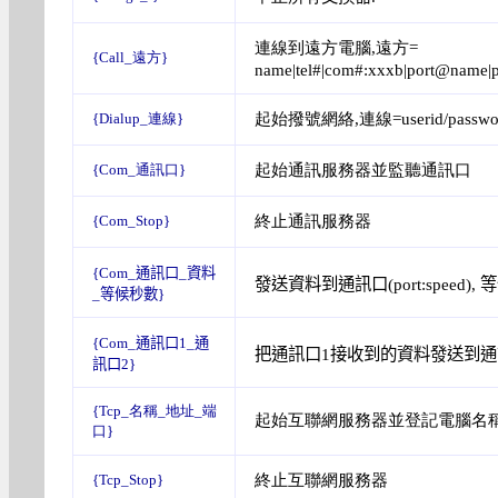
連線到遠方電腦,遠方=
{Call_遠方}
name|tel#|com#:xxxb|port@name|p
起始撥號網絡,連線=userid/password@
{Dialup_連線}
起始通訊服務器並監聽通訊口
{Com_通訊口}
終止通訊服務器
{Com_Stop}
{Com_
通訊口_資料
發送資料到通訊口(port:speed)
_
等候秒數
}
{Com_
通訊口1_通
把
通訊口1接收到的資料發送到通訊口2
訊口2
}
{Tcp_名稱_地址_端
起始互聯網服務器並登記電腦名稱
口}
終止互聯網服務器
{Tcp_Stop}