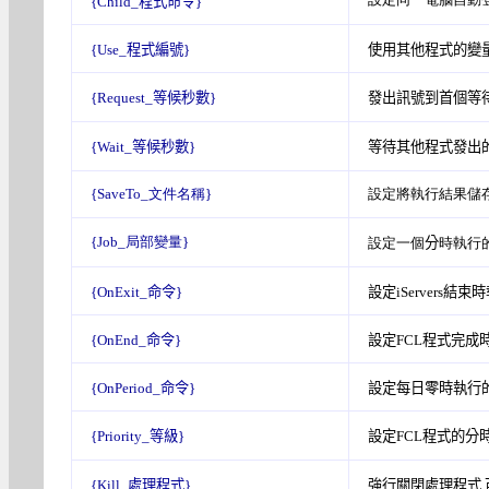
{Child_
程式命令
}
{Use_
程式編號
}
使用其他程式的變量
{
Request_等候秒數
}
發出訊號到首個等
{
Wait_等候秒數
}
等待其他
程式發出的
{SaveTo_文件名稱}
設定將執行結果儲
{Job_局部變量}
設定一個
分
時執行
{OnExit_
命令
}
設定
iServers
結束時
{
O
n
E
nd_
命令
}
設定FCL程式完成
{
O
nPeriod_
命令
}
設定每日零時執行
{Priority_
等級
}
設定FCL程式的分
{Kill_
處理程式
}
強行關閉處理程式
,