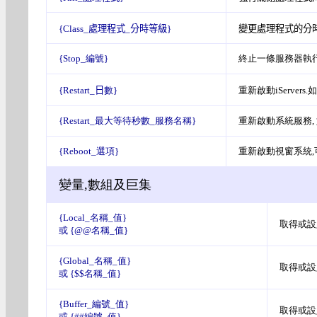
{Class_
處理程式
_
分時等級
}
變更處理程式的分
{Stop_編號}
終止一條服務器執行
{Restart_
日
數}
重新啟動iServers.
{Restart_最大等待秒數_服務名稱}
重新啟動系統服務,
{Reboot_選項}
重新啟動視窗系統,可加入
變量,數組及巨集
{Local_名稱_值}
取得或設
或 {@@名稱_值}
{Global_名稱_值}
取得或設
或 {$$名稱_值}
{Buffer_編號_值}
取得或設
或 {##編號_值}