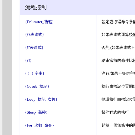
流程控制
{Delimiter_
符號
}
設定或取得命令參
{??表達式}
如果表達式運算後的
{!?表達式}
否則,(如果表達式
{?!}
結束當前的條件比
{！！字串}
注解,如果不提供字
{Gosub_標記}
執行由標記位置開始的
{Loop_標記_次數}
循環執行由標記位
{Sleep_毫秒}
暫停程式的執行
{For_次數_命令}
起始一個無條件的