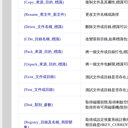
{Copy_來源_目的_標識}
復制文件及其屬性,標識可以包
{Rename_舊文件_新文件}
更改文件名稱或路徑
{Delete_文件名稱_標識}
刪除文件或目錄,標識可以包含tr
{CDir_目錄名稱_標識}
改變當前目錄,如果標識包含
{Pack_來源_目的_標識}
將一個文件或目錄打包,標識可以
{Unpack_來源_目的_標識}
將一個文件包解開,標識可以包含
{Exist_文件或目錄}
測試文件或目錄是否存在,如
{First_文件或目錄}
測試文件或目錄是否存在
取得磁碟狀態,取得剩餘空
{Disk_類別_參數}
取得所有可用磁碟機(類別=
取得或設定視窗系統註冊庫
{Registry_目錄及名稱_局部變
根目錄是HKEY_CURREN
量}