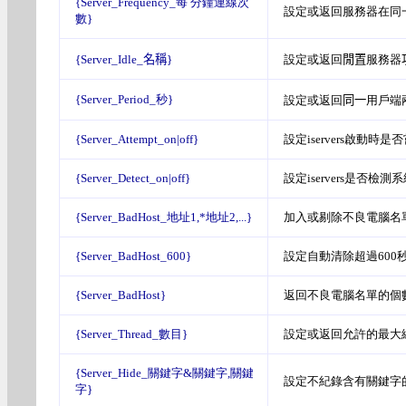
{Server_Frequency_每 分鐘連線次
設定或返回服務器在同
數}
{Server_Idle_
名稱
}
設定或返回
閒置
服務器
{Server_Period_秒}
設定或返回
同一
用戶端
{Server_Attempt_on|off}
設定
iservers啟動時是
{Server_Detect_on|off}
設定
iservers是否檢測
{Server_BadHost_地址1,*地址2,...}
加入或剔除不良電腦名單,地
{Server_BadHost_600}
設定自動清除超過600秒
{Server_BadHost}
返回不良電腦名單的個
{Server_Thread_數目}
設定或返回允許的最大線
{Server_Hide_關鍵字&關鍵字,關鍵
設定不紀錄含有關鍵字
字}