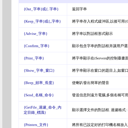
{Out_字串}或{..字串}
返回字串
{Keep_字串}或{,,字串}
將字串存入程式緩沖區,以後可用{Ou
{Advise_字串}
將字串以對話框形式顯示
{Confirm_字串}
顯示包含字串的對話框并讓用戶選擇
{Print_字串}
將字串顯示在iServers的控制臺畫面,
{Show_字串_窗口}
將字串顯示在窗口的題目上,如窗口
{Beep_頻率_長度}
使喇叭發出簡單的聲音
{Send_名稱_命令}
發送信息到遠方電腦,多個名稱可用
{GetFile_過濾_命令_內
顯示選擇文件的對話框. 過濾格式: 提示|*.
定目錄_標識}
{Printers_文件}
將所有已設定好的打印機名稱放入