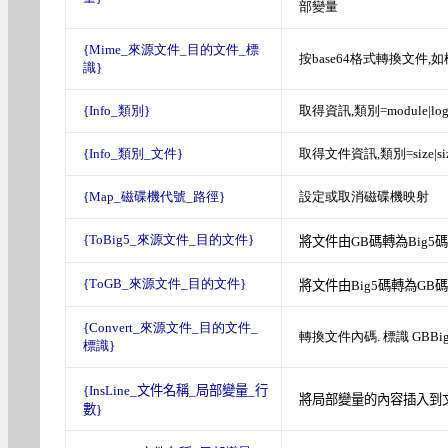
部變量
{Mime_來源文件_目的文件_標
按base64格式轉換文件,如
識}
{Info_類別}
取得資訊,類別=module|lo
{Info_類別_文件}
取得文件資訊,類別=size|sizet
{Map_磁碟機代號_路徑}
設定或取消磁碟機映射
{ToBig5_來源文件_目的文件}
將文件由
GB
碼轉為
Big5
碼
{T
oGB
_來源文件_目的文件}
將文件由
Big5
碼轉為
GB
碼
{
Convert
_來源文件_目的文件_
轉換文件內碼. 標識 GBBig5, B
標識}
{InsLine_
文件名稱
_
局部變量_行
將局部變量的內容插入到
數
}