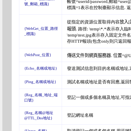
帳號=userid/password,郵箱
號_郵箱_標識}
標識=1表示在控制臺顯示信息. 返回
從指定的資源位置取得內容
放入[
{WebGet_位置_路徑
報頭
. 路徑: \temp\*.*表示存
_標識}
\temp\test.jpg表示存入固
存HTTP報頭(包含only則只返回
{WebPost_位置}
傳送文件到網頁服務器.
位置=
@UR
發送
測試信息到目的名稱或地址,
{Echo_名稱或地址}
測試名稱或地址是否有回應,返回
{Ping_名稱或地址}
{Reg_名稱_地址_端
登記一個或多個名稱及地址,可指
口號}
{Reg_名稱@地址
登記網址名稱
@TTL_Dns地址}
取消登記一個或多個名稱,用逗號
{Unreg_名稱}