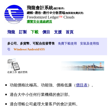
飛龍會計系統
(會計軟件)
總帳+應收+應付＠分散雲端
(無限期免費試用)
Freedomized Ledger
™
Cloud
s
瀏覽安全連線網頁
飛龍
訂製
下載
價目
支援
首頁
多公司、多貨幣、可配合批發零售
免費下載使用
安裝及使用指
引
Windows
/
Android
/
iOS
在家工作 遙距營商
●
功能價格比極高。功能強、價格低廉（
價目表
）。
●
適合大中小任何行業機構的會計部。
●
適合理帳公司處理大量客戶的會計資料。